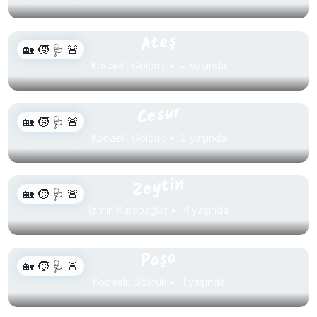
Ateş
🏡 🧒 🩺 🚨
Kocaeli, Gölcük
4 yaşında
Cesur
🏡 🧒 🩺 🚨
Kocaeli, Gölcük
2 yaşında
Zeytin
🏡 🧒 🩺 🚨
İzmir, Karabağlar
4 yaşında
Paşa
🏡 🧒 🩺 🚨
Kocaeli, Gölcük
1 yaşında