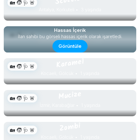
🏡 🧒 🩺 🚨
Antalya, Korkuteli
3 yaşında
Bebek
Hassas İçerik
🏡 🧒 🩺 🚨
İlan sahibi bu görseli hassas içerik olarak işaretledi.
İstanbul, Bayrampaşa
2 aylık
Görüntüle
Karamel
🏡 🧒 🩺 🚨
Kocaeli, Gölcük
1 yaşında
Mucize
🏡 🧒 🩺 🚨
İzmir, Karabağlar
1 yaşında
Zombi
🏡 🧒 🩺 🚨
Kocaeli, Gölcük
1 yaşında