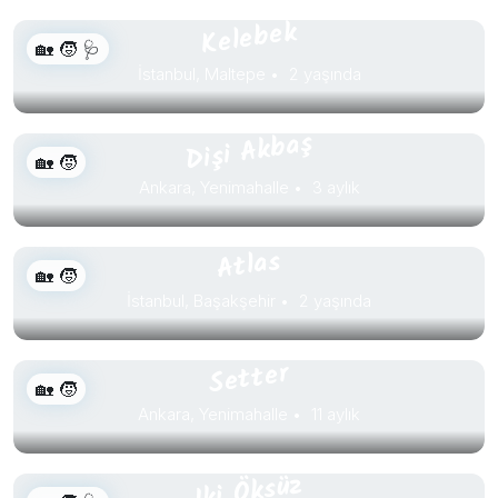
Kelebek
🏡 🧒 🩺
İstanbul, Maltepe
2 yaşında
Dişi Akbaş
🏡 🧒
Ankara, Yenimahalle
3 aylık
Atlas
🏡 🧒
İstanbul, Başakşehir
2 yaşında
Setter
🏡 🧒
Ankara, Yenimahalle
11 aylık
Iki Öksüz