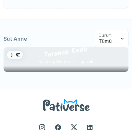
Durum
Süt Anne
Turuncu Kedii
🍼 🧒
Kütahya, Merkez
1 günlük