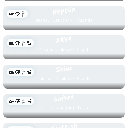
Neptün
🏡 🧒 🩺
İstanbul, Üsküdar
1 yaşında
ARYA
🏡 🧒 🩺 🚨
Ankara, Çankaya
3 aylık
Sirius
🏡 🧒 🩺 🚨
İstanbul, Kadıköy
8 aylık
Gofret
🏡 🧒 🩺 🚨
İzmir, Karabağlar
1 aylık
Scottish