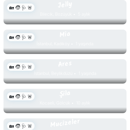
Jelly
🏡 🧒 🩺 🚨
Bilecik, Bozüyük
5 aylık
Mia
🏡 🧒 🩺 🚨
İstanbul, Kadıköy
1 yaşında
Ares
🏡 🧒 🩺 🚨
İstanbul, Beylikdüzü
1 yaşında
Şila
🏡 🧒 🩺 🚨
Kocaeli, Gölcük
10 aylık
Mucizeler
🏡 🧒 🩺 🚨