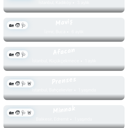
İstanbul, Kadıköy
3 aylık
Maviş
🏡 🧒 🩺
İzmir, Buca
6 aylık
Afacan
🏡 🧒 🩺
İstanbul, Küçükçekmece
1 aylık
Prenses
🏡 🧒 🩺 🚨
İstanbul, Bahçelievler
1 yaşında
Minnak
🏡 🧒 🩺 🚨
Balıkesir, Edremit
1 yaşında