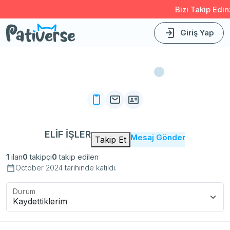
Bizi Takip Edin:
Ins
Giriş Yap
ELİF İŞLER
Mesaj Gönder
Takip Et
…
1
ilan
0
takipçi
0
takip edilen
October 2024 tarihinde katıldı.
Durum