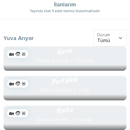
İlanlarım
Yayında olan
1
adet ilanınız bulunmaktadır.
Durum
Yuva Arıyor
Gece
🏡 🧒 🚨
Bilecik, Bozüyük
1 yaşında
Portakal
🏡 🧒 🚨
Bilecik, Bozüyük
1 aylık
Rinto
🏡 🧒 🚨
İstanbul, Pendik
9 yaşında