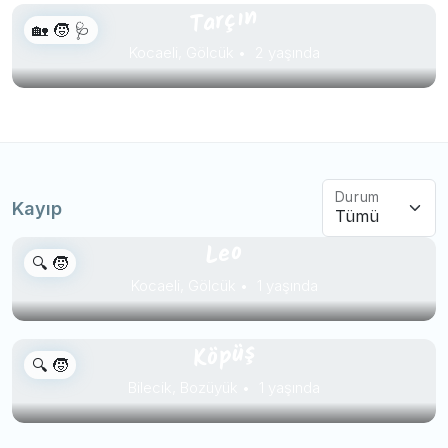
Tarçın
🏡 🧒 🩺
Kocaeli, Gölcük
2 yaşında
Durum
Kayıp
Leo
🔍 🧒
Kocaeli, Gölcük
1 yaşında
Köpüş
🔍 🧒
Bilecik, Bozüyük
1 yaşında