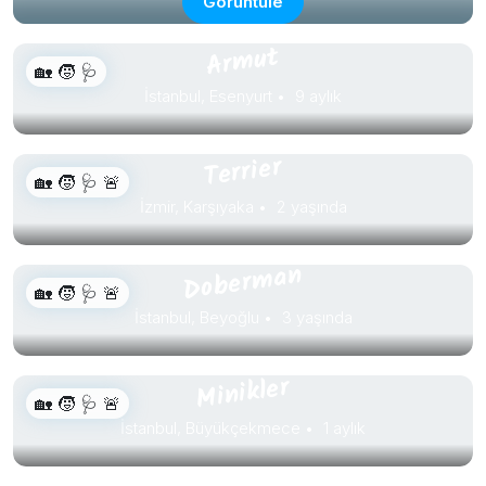
Görüntüle
Armut
🏡 🧒 🩺
İstanbul, Esenyurt
9 aylık
Terrier
🏡 🧒 🩺 🚨
İzmir, Karşıyaka
2 yaşında
Doberman
🏡 🧒 🩺 🚨
İstanbul, Beyoğlu
3 yaşında
Minikler
🏡 🧒 🩺 🚨
İstanbul, Büyükçekmece
1 aylık